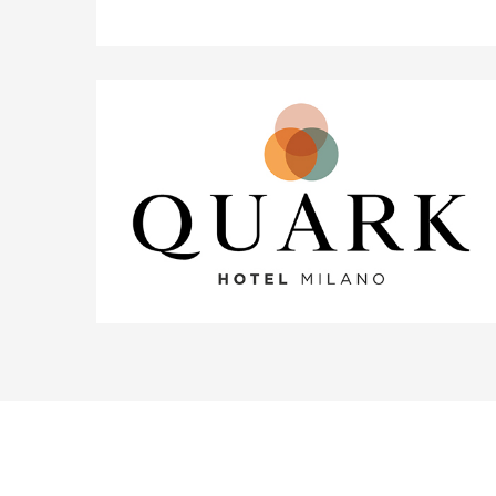
20%
MERCURE Rimini Lungomare
15%
Quark Hotel Milano