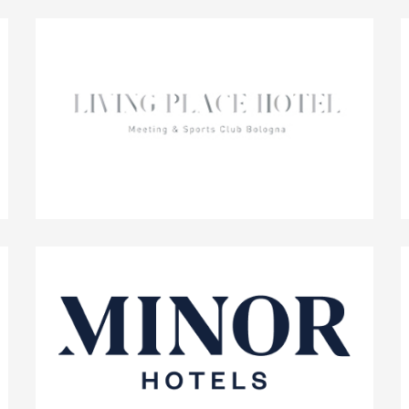
50%
ENNEVOLTE
15%
Living Place Hotel Bologna