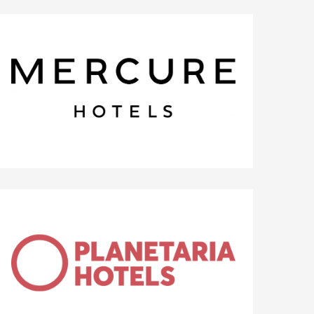
10%
Grand Hotel Terme & Spa
20%
MERCURE Rimini Artis