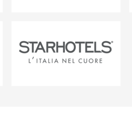
25%
Minor Hotels Europe &
Americas
15%
Starhotels Spa